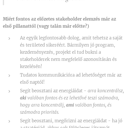
Miért fontos az előzetes stakeholder elemzés már az
első pillanattól (vagy talán már előtte?)
Az egyik legfontosabb dolog, amit tehetsz a saját
és területed sikeréért. Bármilyen jó program,
kezdeményezés, projekt el tud bukni a
stakeholderek nem megfelelő azonosításán és
kezelésén!
Tudatos kommunikációra ad lehetőséget már az
első naptól!
Segít beosztani az energiáidat -
arra koncentrálsz,
aki
valóban fontos és ez lehetővé teszi számodra,
hogy arra koncentrálj,
ami
valóban fontos, és
számodra prioritás.
Segít beosztani, megőrizni az energiáidat - ha jó
a stratégiád, akkor sok fölösleges játszmát,