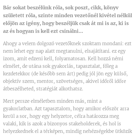
Bár sokat beszélünk róla, sok poszt, cikk, könyv
született róla, szinte minden vezetőnél kivétel nélkül
előjön az igény, hogy beszéljük csak át mi is az, ki is
az és hogyan is kell ezt csinálni...
Ahogy a velem dolgozó vezetőknek szoktam mondani: ezt
nem lehet egy nap alatt megtanulni, elsajátítani. ez egy
izom, amit edzeni kell, folyamatosan. Kell hozzá némi
elmélet, de utána sok gyakorlás, tapasztalat, főleg a
kezdetekkor (de később sem árt) pedig jól jön egy külső,
objektív szem, mentor, szövetséges, akivel időről időre
átbeszélheted, stratégiát alkothatsz.
Mert persze elméletben minden más, mint a
gyakorlatban. Azt tapasztalom, hogy amikor először arra
kerül a sor, hogy egy helyzetre, célra határozza meg
valaki, kik is azok a bizonyos stakeholderek, és hol is
helyezkednek el a térképen, mindig nehézségekbe ütközik