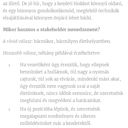
az illető. De jó hír, hogy a kezdeti blokkot könnyű oldani,
és egy bizonyos gondolkodásmód, megfelelő technikák
elsajátításával könnyen önjáró lehet bárki.
Mikor hasznos a stakeholder menedzsment?
A rövid válasz
: bármikor, bármilyen élethelyzetben. 🙂
Hosszabb válasz,
néhány példával érzékeltetve:
Ha vezetőként úgy érezzük, hogy ellepnek
bennünket a hullámok, túl nagy a nyomás
rajtunk, túl sok az elvárás, mindenki mást akar,
úgy érezzük nem vagyunk urai a saját
életünknek, nincs időnk semmire, de szeretnénk
meghúzni és megvédeni a határainkat.
Ha új pozícióba lépünk, és szeretnénk
megalapozni eredményes és sikeres
működésünket már a kezdetektől.