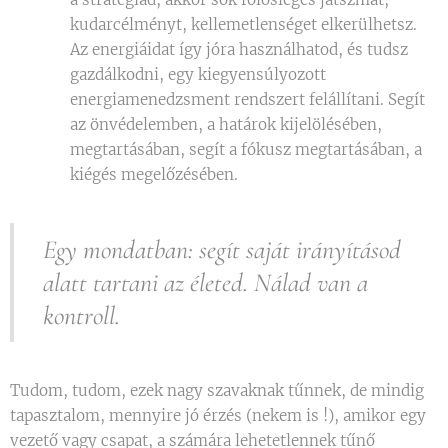
kudarcélményt, kellemetlenséget elkerülhetsz.
Az energiáidat így jóra használhatod, és tudsz
gazdálkodni, egy kiegyensúlyozott
energiamenedzsment rendszert felállítani. Segít
az önvédelemben, a határok kijelölésében,
megtartásában, segít a fókusz megtartásában, a
kiégés megelőzésében.
Egy mondatban: segít saját irányításod
alatt tartani az életed. Nálad van a
kontroll.
Tudom, tudom, ezek nagy szavaknak tűnnek, de mindig
tapasztalom, mennyire jó érzés (nekem is !), amikor egy
vezető vagy csapat, a számára lehetetlennek tűnő